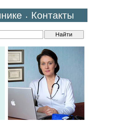
инике
Контакты
•