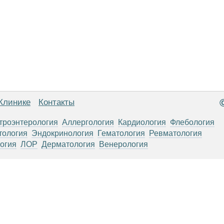
Клинике
Контакты
троэнтерология
Аллергология
Кардиология
Флебология
тология
Эндокринология
Гематология
Ревматология
огия
ЛОР
Дерматология
Венерология
анице, носят информационный характер и не являются публичной
х рекомендаций. ООО «ТН-Клиника» не несёт ответственности за в
 информации, размещенной на данной странице.
ПОКАЗАНИЯ, ПОСОВЕТУЙ