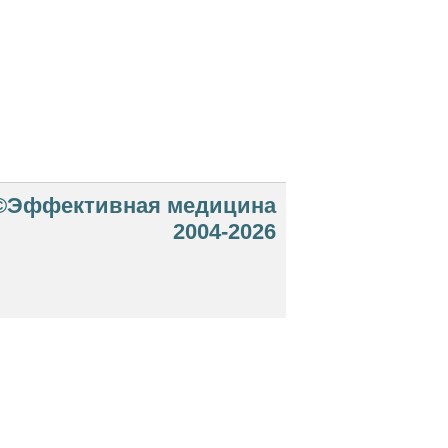
©Эффективная медицина
2004-2026
 офертой. Посетители сайта не должны
озможные негативные последствия,
ТЕСЬ С ВРАЧОМ