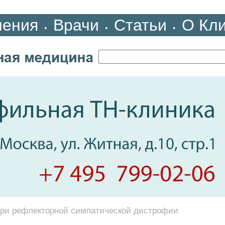
ления
Врачи
Статьи
О Кл
•
•
•
при рефлекторной симпатической дистрофии