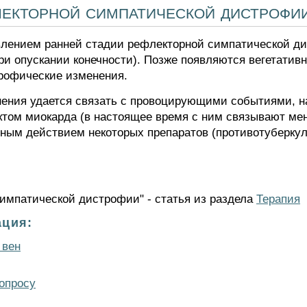
лекторной симпатической дистрофи
влением ранней стадии рефлекторной симпатической ди
ри опускании конечности). Позже появляются вегетати
рофические изменения.
нения удается связать с провоцирующими событиями, н
ктом миокарда (в настоящее время с ним связывают мен
ным действием некоторых препаратов (противотуберкул
симпатической дистрофии" - статья из раздела
Терапия
ция:
 вен
опросу