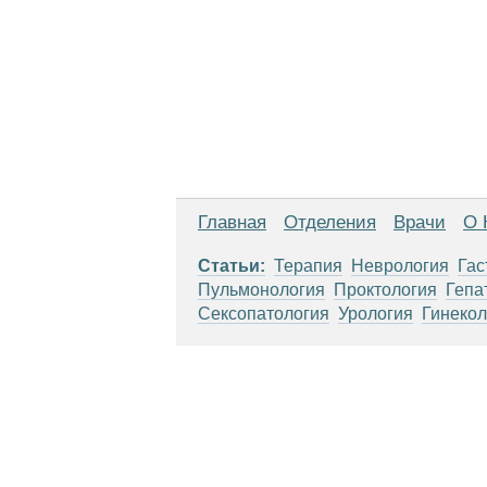
Главная
Отделения
Врачи
О 
Статьи:
Терапия
Неврология
Гас
Пульмонология
Проктология
Гепа
Сексопатология
Урология
Гинекол
Материалы, размещенные на данной стр
использовать их в качестве медицински
возникшие в результате использования
ЕСТЬ ПРОТИВО