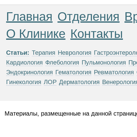
Главная
Отделения
В
О Клинике
Контакты
Статьи:
Терапия
Неврология
Гастроэнтерол
Кардиология
Флебология
Пульмонология
Пр
Эндокринология
Гематология
Ревматология
Гинекология
ЛОР
Дерматология
Венерологи
Материалы, размещенные на данной странице
публичной офертой. Посетители сайта не дол
рекомендаций. ООО «ТН-Клиника» не несёт о
возникшие в результате использования инфо