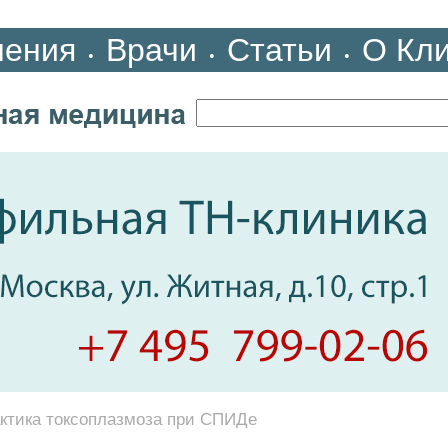
ления
Врачи
Статьи
О Кл
•
•
•
ктика токсоплазмоза при СПИДе