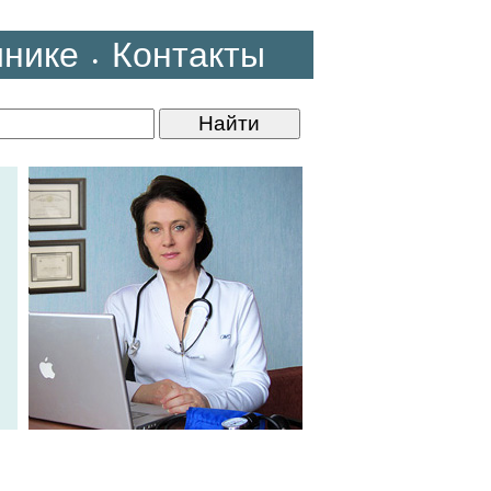
инике
Контакты
•