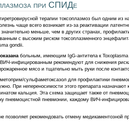
оплазмоза при СПИДе
тиретровирусной терапии токсоплазмоз был одним из н
лезнь чаще всего возникает из-за реактивации латентно
значительно меньше, чем в других странах, профилакт
ванным с высоким риском токсоплазменного энцефалит
ma gondii.
оказана
больным, имеющим IgG-антитела к Toxoplasma 
м ВИЧ-инфицированным рекомендуют для снижения риска
прожаренное мясо и тщательно мыть руки после контакт
иметоприм/сульфаметоксазол для профилактики пневмоц
ужно. При непереносимости этого препарата назначают
инатом кальция. Эта схема защищает также от пневмо
ку пневмоцистной пневмонии, каждому ВИЧ-инфицирова
не позволяет рекомендовать отмену медикаментозной п