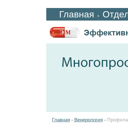
Главная
Отде
•
Главная
Венерология
Профила
•
•