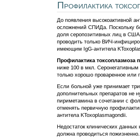
Профилактика токс
До появления высокоактивной ан
осложнений СПИДа. Поскольку бо
доля серопозитивных лиц в США 
проводить только ВИЧ-инфициро
имеющим IgG-антитела KToxoplas
Профилактика токсоплазмоза п
ниже 100 в мкл. Серонегативны
только хорошо проваренное или 
Если больной уже принимает тр
дополнительных препаратов не н
пириметамина в сочетании с фол
отменять первичную профилакти
антитела KToxoplasmagondii.
Недостаток клинических данных 
должна проводиться пожизненно.