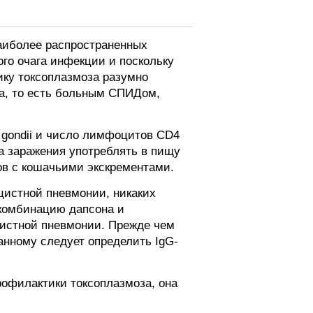
аиболее распространенных
го очага инфекции и поскольку
ику токсоплазмоза разумно
а, то есть больным СПИДом,
gondii и число лимфоцитов CD4
 заражения употреблять в пищу
ов с кошачьими экскрементами.
истной пневмонии, никаких
 комбинацию дапсона и
цистной пневмонии. Прежде чем
нному следует определить IgG-
рофилактики токсоплазмоза, она