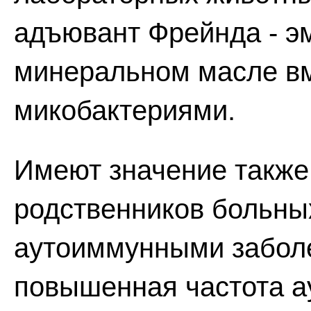
адъювант Фрейнда - эм
минеральном масле вм
микобактериями.
Имеют значение такж
родственников больны
аутоиммунными заболе
повышенная частота а